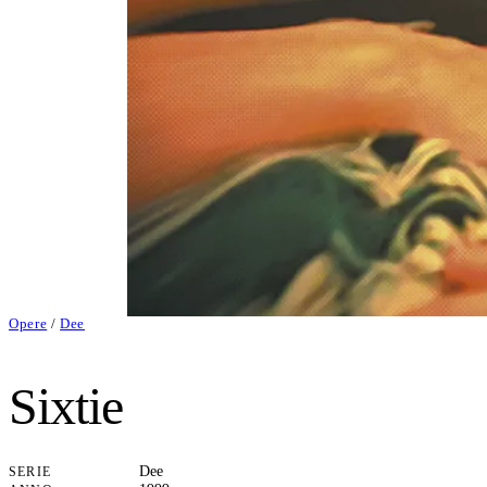
Opere
/
Dee
Sixtie
Dee
SERIE