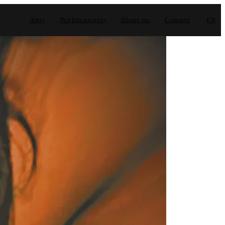
Arte
Pubblicazioni
About me
Contatti
EN
▾
▾