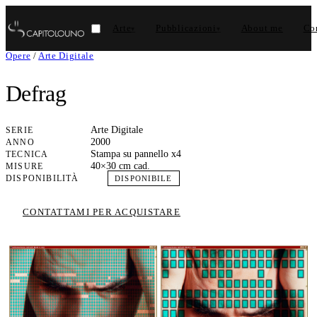
Arte
Pubblicazioni
About me
Con
▾
▾
Opere
/
Arte Digitale
Defrag
Arte Digitale
SERIE
2000
ANNO
Stampa su pannello x4
TECNICA
40×30 cm cad.
MISURE
DISPONIBILITÀ
DISPONIBILE
CONTATTAMI PER ACQUISTARE