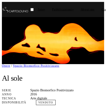
Arte
Pubblicazioni
About me
Con
▾
▾
Opere
/
Spazio Biomorfico Positivizzato
Al sole
Spazio Biomorfico Positivizzato
SERIE
2016
ANNO
Arte digitale
TECNICA
DISPONIBILITÀ
VENDUTO